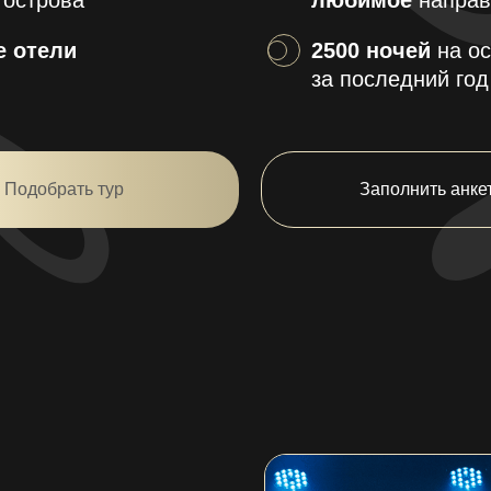
 острова
любимое
направ
е отели
2500 ночей
на ос
за последний год
Подобрать тур
Заполнить анке