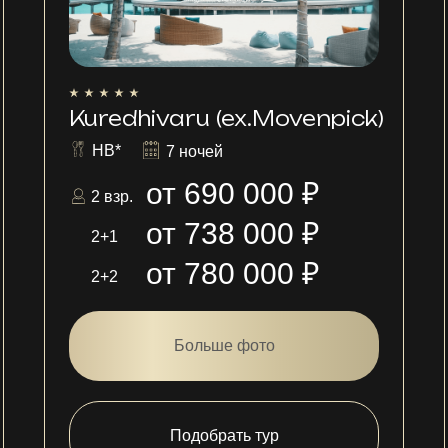
Kuredhivaru (ex.Movenpick)
HB*
7 ночей
от 690 000 ₽
2 взр.
от 738 000 ₽
2+1
от 780 000 ₽
2+2
Больше фото
Подобрать тур