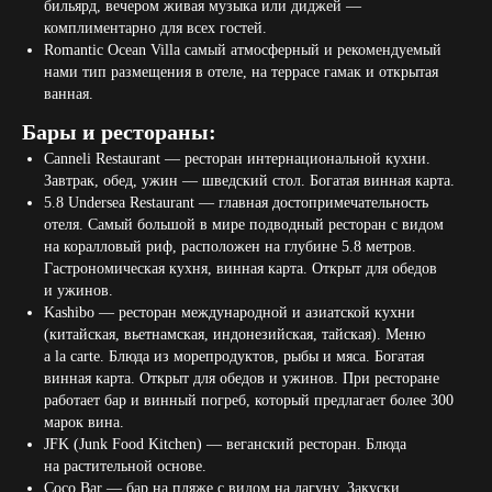
бильярд, вечером живая музыка или диджей —
комплиментарно для всех гостей.
Romantic Ocean Villa самый атмосферный и рекомендуемый
нами тип размещения в отеле, на террасе гамак и открытая
ванная.
Бары и рестораны:
Canneli Restaurant — ресторан интернациональной кухни.
Завтрак, обед, ужин — шведский стол. Богатая винная карта.
5.8 Undersea Restaurant — главная достопримечательность
отеля. Самый большой в мире подводный ресторан с видом
на коралловый риф, расположен на глубине 5.8 метров.
Гастрономическая кухня, винная карта. Открыт для обедов
и ужинов.
Kashibo — ресторан международной и азиатской кухни
(китайская, вьетнамская, индонезийская, тайская). Меню
a la carte. Блюда из морепродуктов, рыбы и мяса. Богатая
винная карта. Открыт для обедов и ужинов. При ресторане
работает бар и винный погреб, который предлагает более 300
марок вина.
JFK (Junk Food Kitchen) — веганский ресторан. Блюда
на растительной основе.
Coco Bar — бар на пляже с видом на лагуну. Закуски