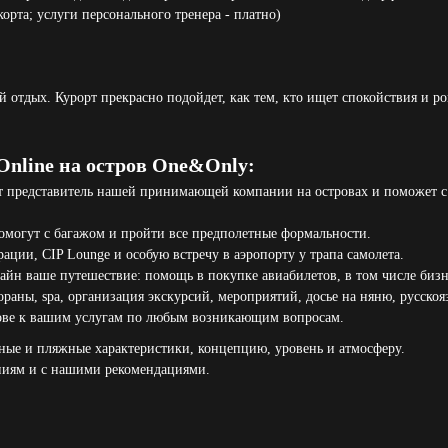
орта; услуги персонального тренера - платно)
й отдых. Курорт прекрасно подойдет, как тем, кто ищет спокойствия и р
 Online на остров One&Only:
ит представитель нашей принимающей компании на островах и поможет с б
помогут с багажом и пройти все предполетные формальности.
ации, CIP Lounge и особую встречу в аэропорту у трапа самолета.
н ваше путешествие: помощь в покупке авиабилетов, в том числе бизнес
ораны, spa, организация экскурсий, мероприятий, досье на няню, русскоя
рове к вашим услугам по любым возникающим вопросам.
ные и пляжные характеристики, концепцию, уровень и атмосферу.
ниям и с нашими рекомендациями.