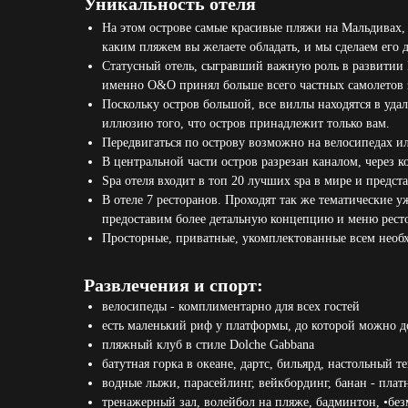
Уникальность отеля
На этом острове самые красивые пляжи на Мальдивах, 
каким пляжем вы желаете обладать, и мы сделаем его 
Статусный отель, сыгравший важную роль в развитии 
именно O&O принял больше всего частных самолетов
Поскольку остров большой, все виллы находятся в уд
иллюзию того, что остров принадлежит только вам.
Передвигаться по острову возможно на велосипедах и
В центральной части остров разрезан каналом, через к
Spa отеля входит в топ 20 лучших spa в мире и предс
В отеле 7 ресторанов. Проходят так же тематические 
предоставим более детальную концепцию и меню рест
Просторные, приватные, укомплектованные всем необх
Развлечения и спорт:
велосипеды - комплиментарно для всех гостей
есть маленький риф у платформы, до которой можно д
пляжный клуб в стиле Dolche Gabbana
батутная горка в океане, дартс, бильярд, настольный 
водные лыжи, парасейлинг, вейкбординг, банан - плат
тренажерный зал, волейбол на пляже, бадминтон, •бе