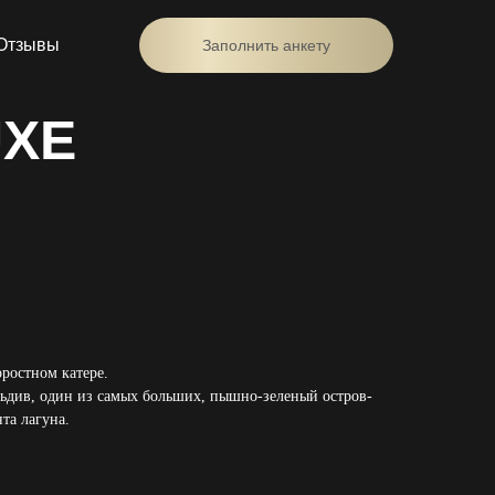
Отзывы
Заполнить анкету
UXE
оростном катере.
ьдив, один из самых больших, пышно-зеленый остров-
та лагуна.