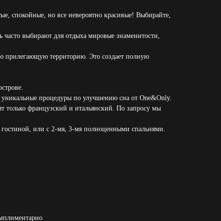
ые, спокойные, но все невероятно красивые! Выбирайте,
ь часто выбирают для отдыха мировые знаменитости,
ную прилегающую территорию. Это создает полную
острове.
чает уникальные процедуры по улучшению сна от One&Only.
ят только французский и итальянский. По запросу мы
 гостиной, или с 2-мя, 3-мя полноценными спальнями.
комплиментарно