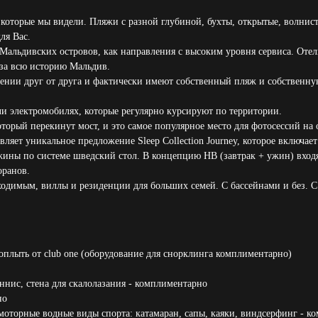
которые мы видели. Пляжи с разной глубиной, бухты, открытые, волнист
для Вас.
Мальдивских островов, как направления с высоким уровня сервиса. Отел
 за всю историю Мальдив.
алении друг от друга и фактически имеют собственный пляж и собствен
ли электромобилях, которые регулярно курсируют по территории.
оторый перекинут мост, и это самое популярное место для фотосессий на 
тавляет уникальное предложение Sleep Collection Journey, которое вклю
ужины по системе шведский стол. В концепцию HB (завтрак + ужин) вход
оранов.
одимым, виллы и резиденции для больших семей. С бассейнами и без. С
оплыть от club one (оборудование для снорклинга комплиментарно)
теннис, стена для скалолазания - комплиментарно
но
змоторные водные виды спорта: катамаран, сапы, каяки, виндсерфинг - 